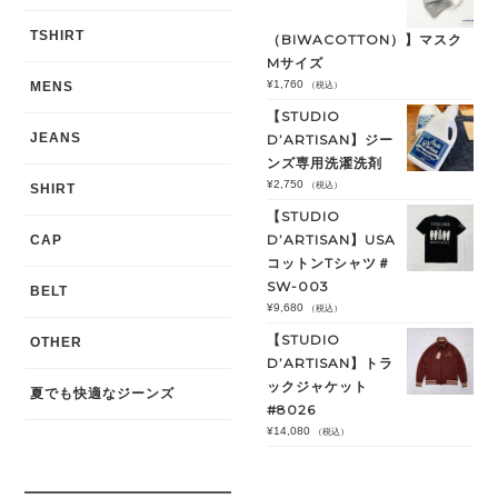
TSHIRT
（BIWACOTTON）】マスク
Mサイズ
¥
1,760
MENS
（税込）
【STUDIO
JEANS
D’ARTISAN】ジー
ンズ専用洗濯洗剤
¥
2,750
（税込）
SHIRT
【STUDIO
D’ARTISAN】USA
CAP
コットンTシャツ＃
SW-003
BELT
¥
9,680
（税込）
【STUDIO
OTHER
D’ARTISAN】トラ
ックジャケット
夏でも快適なジーンズ
#8026
¥
14,080
（税込）