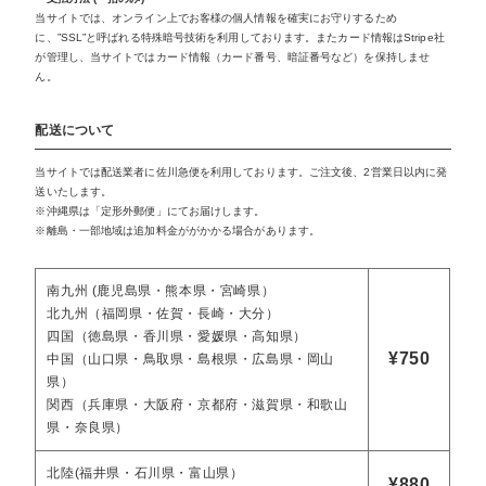
当サイトでは、オンライン上でお客様の個人情報を確実にお守りするため
に、”SSL”と呼ばれる特殊暗号技術を利用しております。またカード情報はStripe社
が管理し、当サイトではカード情報（カード番号、暗証番号など）を保持しませ
ん。
配送について
当サイトでは配送業者に佐川急便を利用しております。ご注文後、2営業日以内に発
送いたします。
※沖縄県は「定形外郵便」にてお届けします。
※離島・一部地域は追加料金ががかかる場合があります。
南九州 (鹿児島県・熊本県・宮崎県）
北九州（福岡県・佐賀・長崎・大分）
四国（徳島県・香川県・愛媛県・高知県）
¥750
中国（山口県・鳥取県・島根県・広島県・岡山
県）
関西（兵庫県・大阪府・京都府・滋賀県・和歌山
県・奈良県）
北陸(福井県・石川県・富山県）
¥880