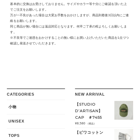
基本的に交換はお受けしておりません。サイズやカラー等十分にご確認を頂いた上
でご注文をお願いします。
万が一不良があった場合は大変お手数をおかけしますが、商品到着後3日以内にご連
絡をお願いします。
同じ商品が無い場合には返品対応となります。何卒ご了承の程よろしくお願いしま
す。
※不良等でご迷惑をおかけすることの無い様にお買い上げいただいた商品を1点づつ
確認し発送させていただきます。
CATEGORIES
NEW ARRIVAL
【STUDIO
小物
D’ARTISAN】
CAP ＃7455
UNISEX
¥
8,580
（税込）
【ビワコットン
TOPS