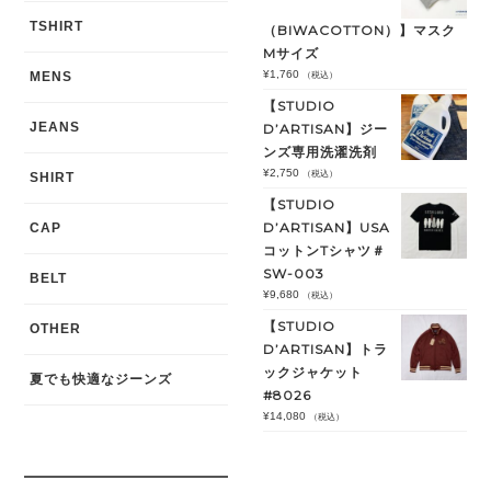
TSHIRT
（BIWACOTTON）】マスク
Mサイズ
¥
1,760
MENS
（税込）
【STUDIO
JEANS
D’ARTISAN】ジー
ンズ専用洗濯洗剤
¥
2,750
（税込）
SHIRT
【STUDIO
D’ARTISAN】USA
CAP
コットンTシャツ＃
SW-003
BELT
¥
9,680
（税込）
【STUDIO
OTHER
D’ARTISAN】トラ
ックジャケット
夏でも快適なジーンズ
#8026
¥
14,080
（税込）