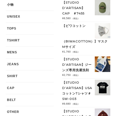
【STUDIO
小物
D’ARTISAN】
CAP ＃7455
UNISEX
¥
8,580
（税込）
【ビワコットン
TOPS
TSHIRT
（BIWACOTTON）】マスク
Mサイズ
¥
1,760
MENS
（税込）
【STUDIO
JEANS
D’ARTISAN】ジー
ンズ専用洗濯洗剤
¥
2,750
（税込）
SHIRT
【STUDIO
D’ARTISAN】USA
CAP
コットンTシャツ＃
SW-003
BELT
¥
9,680
（税込）
【STUDIO
OTHER