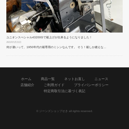
ユニオンスぺシャル43200Gで裾上げが出来るようになりました！
2021年5月21日
何が凄いって、1950年代の裾専用のミシンなんです。 そう！裾しか縫えな…
ホーム
商品一覧
ネットお直し
ニュース
店舗紹介
ご利用ガイド
プライバシーポリシー
特定商取引法に基づく表記
© ジーンズショップせき all rights reserved.