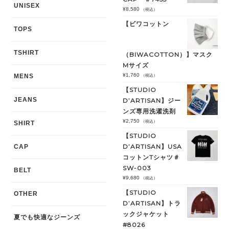
UNISEX
¥
8,580
（税込）
【ビワコットン
TOPS
TSHIRT
（BIWACOTTON）】マスク
Mサイズ
¥
1,760
MENS
（税込）
【STUDIO
JEANS
D’ARTISAN】ジー
ンズ専用洗濯洗剤
¥
2,750
（税込）
SHIRT
【STUDIO
D’ARTISAN】USA
CAP
コットンTシャツ＃
SW-003
BELT
¥
9,680
（税込）
【STUDIO
OTHER
D’ARTISAN】トラ
ックジャケット
夏でも快適なジーンズ
#8026