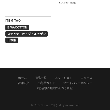
¥
14,080
（税込）
ITEM TAG
BIWACOTTON
ステュディオ・ダ・ルチザン
日本製
ホーム
商品一覧
ネットお直し
ニュース
店舗紹介
ご利用ガイド
プライバシーポリシー
特定商取引法に基づく表記
© ジーンズショップせき all rights reserved.