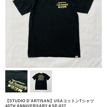
【STUDIO D’ARTISAN】USAコットンTシャツ
40TH ANNIVERSARY＃SP-037