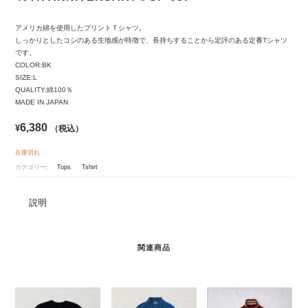
アメリカ綿を使用したプリントＴシャツ。
しっかりとしたコシのある生地感が特徴で、長持ちすることから定評のある定番Tシャツ
です。
COLOR:BK
SIZE:L
QUALITY:綿100％
MADE IN JAPAN
6,380
¥
（税込）
在庫切れ
カテゴリー:
Tops
,
Tshirt
説明
関連商品