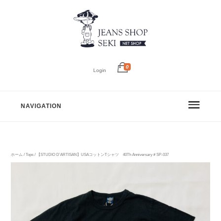
0
Login
NAVIGATION
ホーム
/
Tops
/ 【STUDIO D’ARTISAN】USAコットンTシャツ 40Th Anniversary＃SP-037